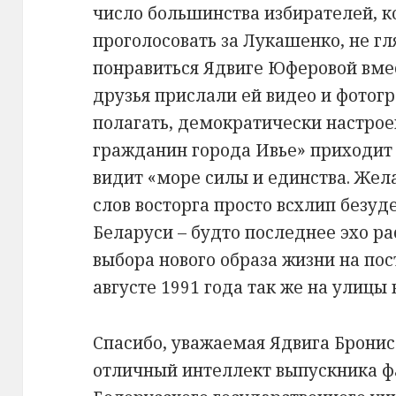
число большинства избирателей, к
проголосовать за Лукашенко, не гля
понравиться Ядвиге Юферовой вмес
друзья прислали ей видео и фотогр
полагать, демократически настро
гражданин города Ивье» приходит в
видит «море силы и единства. Жел
слов восторга просто всхлип безуд
Беларуси – будто последнее эхо р
выбора нового образа жизни на пос
августе 1991 года так же на улиц
Спасибо, уважаемая Ядвига Бронисл
отличный интеллект выпускника ф