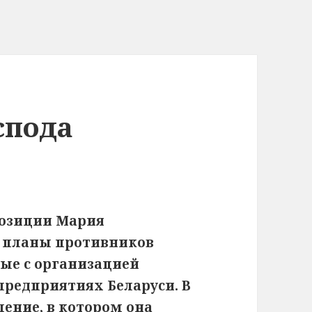
спода
позиции Мария
е планы противников
ые с организацией
редприятиях Беларуси. В
ление, в котором она