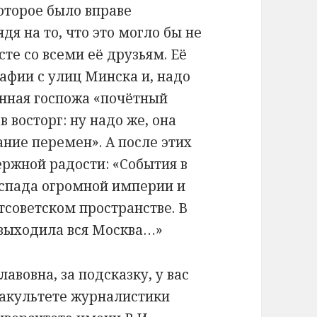
оторое было вправе
дя на то, что это могло бы не
те со всеми её друзьям. Её
афии с улиц Минска и, надо
енная госпожа «почётный
 восторг: ну надо же, она
ание перемен». А после этих
ержной радости: «События в
аспада огромной империи и
тсоветском пространстве. В
ы выходила вся Москва…»
авовна, за подсказку, у вас
акультете журналистики