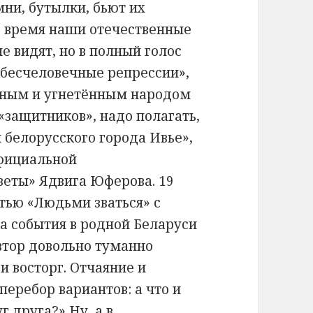
ни, бутылки, бьют их
то время наши отечественные
е видят, но в полный голос
бесчеловечные репрессии»,
нным и угнетённым народом
«защитников», надо полагать,
 белорусского города Ивье»,
официальной
зеты» Ядвига Юферова. 19
атью «Людьми зваться» с
на события в родной Беларуси
автор довольно туманно
 и восторг. Отчаяние и
еребор вариантов: а что и
г друга?» Ну, а в