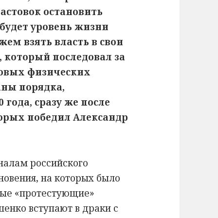
бастовок остановить
будет уровень жизни
жем взять власть в свои
Б», который последовал за
совых физических
аны порядка,
 года, сразу же после
торых победил Александр
налам российского
новения, на которых было
емые «протестующие»
шенко вступают в драки с