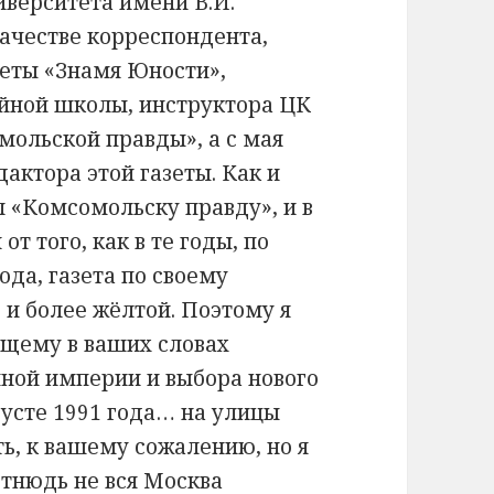
иверситета имени В.И.
ачестве корреспондента,
еты «Знамя Юности»,
йной школы, инструктора ЦК
мольской правды», а с мая
дактора этой газеты. Как и
л «Комсомольску правду», и в
т того, как в те годы, по
ода, газета по своему
 и более жёлтой. Поэтому я
ащему в ваших словах
мной империи и выбора нового
густе 1991 года… на улицы
ь, к вашему сожалению, но я
 отнюдь не вся Москва