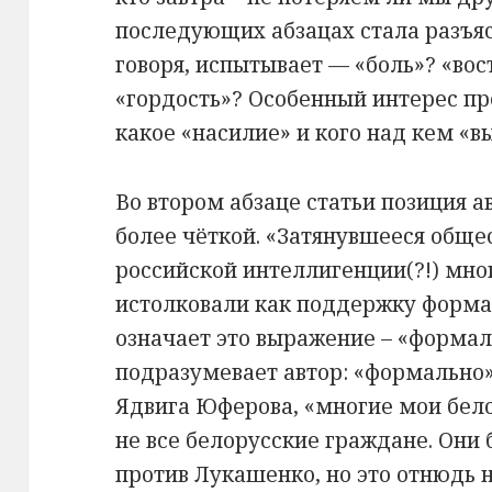
последующих абзацах стала разъясн
говоря, испытывает — «боль»? «вос
«гордость»? Особенный интерес пр
какое «насилие» и кого над кем «
Во втором абзаце статьи позиция 
более чёткой. «Затянувшееся общ
российской интеллигенции(?!) мно
истолковали как поддержку форма
означает это выражение – «форма
подразумевает автор: «формально»
Ядвига Юферова, «многие мои бело
не все белорусские граждане. Они
против Лукашенко, но это отнюдь н