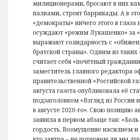
милиционерами, бросают в них кам
палками, строят баррикады. А в э
«демократы» ничего этого в глаза н
осуждают «режим Лукашенко» за «
выражают солидарность с «обиже
братской страны». Одним из таких 
считает себя «почётный гражданин
заместитель главного редактора 
правительственной «Российской га
августа газета опубликовала её ст
подзаголовком «Взгляд из России 
в августе 2020-го». Свою позицию 
заявила в первом абзаце так: «Боль
гордость. Возмущение насилием и п
кто завтра – не потеряем ли мы дру