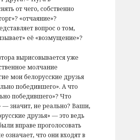
ять от чего, собственно
торг»? «отчаяние»?
едставляет вопрос о том,
вызывает» её «возмущение»?
автора вырисовывается уже
ественное молчание
гие мои белорусские друзья
льно победившего». А что
льно победившего»? Что
 — значит, не реально? Ваши,
русские друзья» — это ведь
 были вправе проголосовать
е означает, что они входят в